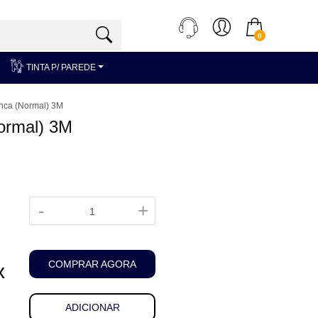
0
TINTA P/ PAREDE
nca (Normal) 3M
ormal) 3M
-
+
COMPRAR AGORA
ADICIONAR