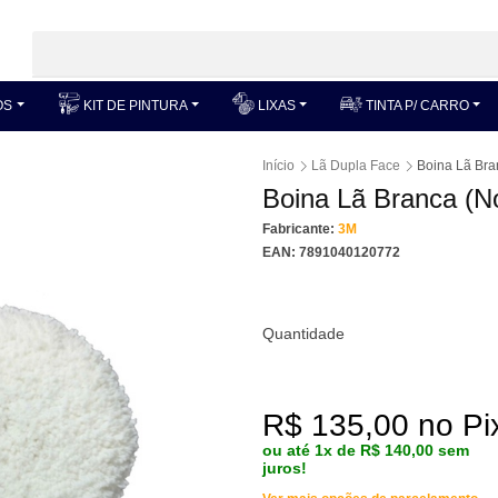
OS
KIT DE PINTURA
LIXAS
TINTA P/ CARRO
Início
Lã Dupla Face
Boina Lã Bra
Boina Lã Branca (N
Fabricante:
3M
EAN: 7891040120772
Quantidade
R$ 135,00 no Pix
ou até 1x de R$ 140,00 sem
juros!